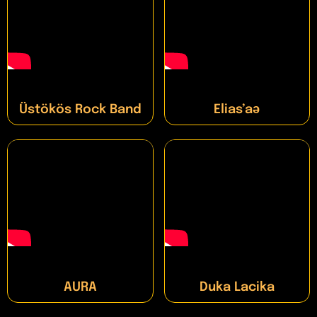
Üstökös Rock Band
Elias’aǝ
AURA
Duka Lacika