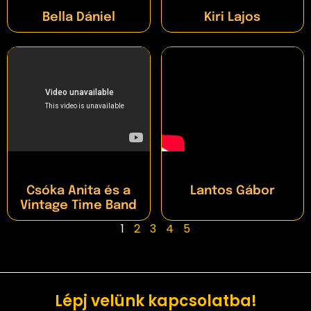
Bella Dániel
Kiri Lajos
Csóka Anita és a
Lantos Gábor
Vintage Time Band
1
2
3
4
5
Lépj velünk kapcsolatba!