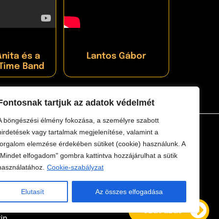
nita és a
Lantos Gábor
 Time Band
Fontosnak tartjuk az adatok védelmét
A böngészési élmény fokozása, a személyre szabott
hirdetések vagy tartalmak megjelenítése, valamint a
forgalom elemzése érdekében sütiket (cookie) használunk. A
"Mindet elfogadom" gombra kattintva hozzájárulhat a sütik
használatához.
Cookie-szabályzat
Elutasít
Az összes elfogadása
Szavazás
in