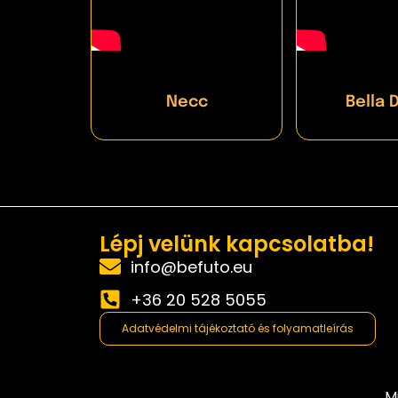
Necc
Bella 
Lépj velünk kapcsolatba!
info@befuto.eu
+36 20 528 5055
Adatvédelmi tájékoztató és folyamatleírás
M