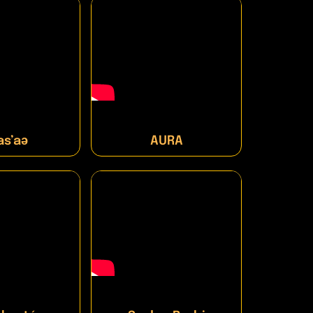
as’aǝ
AURA