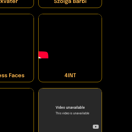
kvatér
Szolga Barbi
ess Faces
4INT