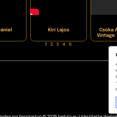
Dániel
Kiri Lajos
Csóka A
Vintage
1
2
3
4
5
inden jog fenntartva © 2026 befuto.eu | Készítette Websk