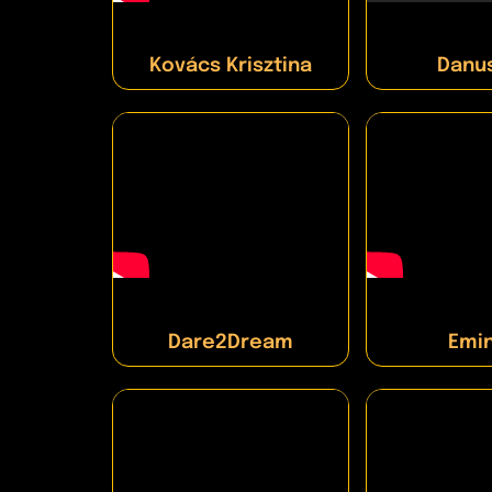
Kovács Krisztina
Danu
Dare2Dream
Emi