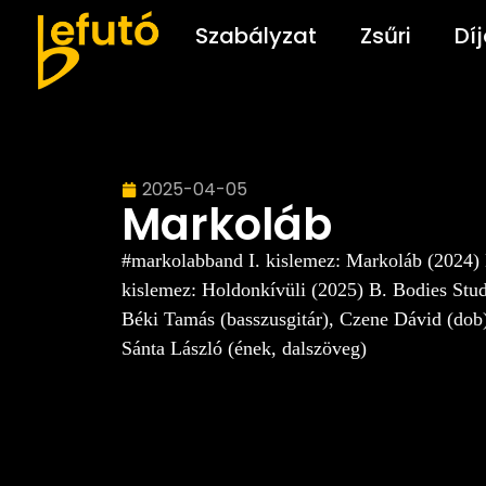
Szabályzat
Zsűri
Dí
2025-04-05
Markoláb
#markolabband I. kislemez: Markoláb (2024) B
kislemez: Holdonkívüli (2025) B. Bodies Studi
Béki Tamás (basszusgitár), Czene Dávid (dob),
Sánta László (ének, dalszöveg)