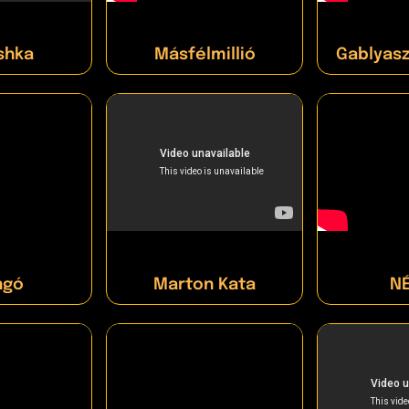
shka
Másfélmillió
Gablyasz 
ngó
Marton Kata
N