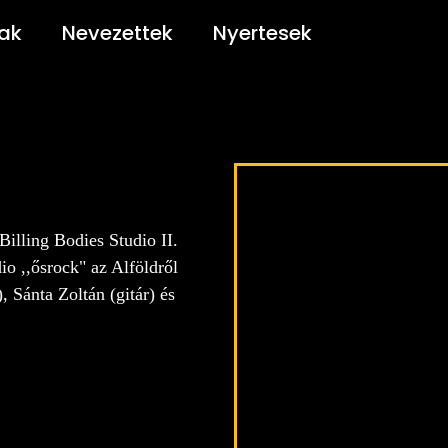
jak
Nevezettek
Nyertesek
illing Bodies Studio II.
o ,,ősrock" az Alföldről
 Sánta Zoltán (gitár) és