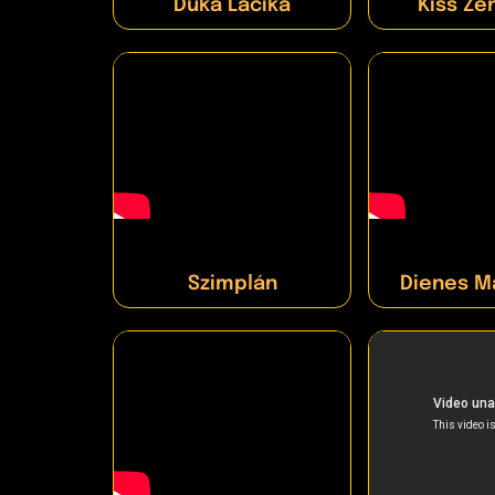
Duka Lacika
Kiss Ze
Szimplán
Dienes M