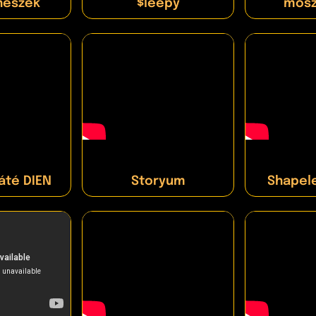
nészek
$leepy
mosz
áté DIEN
Storyum
Shapel