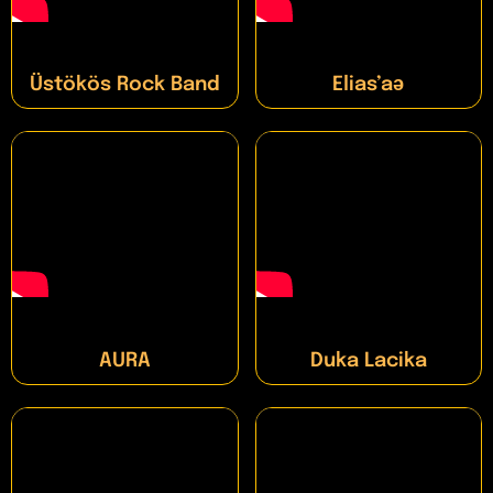
Üstökös Rock Band
Elias’aǝ
AURA
Duka Lacika