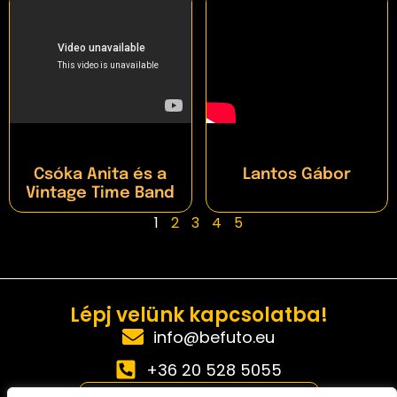
Csóka Anita és a
Lantos Gábor
Vintage Time Band
1
2
3
4
5
Lépj velünk kapcsolatba!
info@befuto.eu
+36 20 528 5055