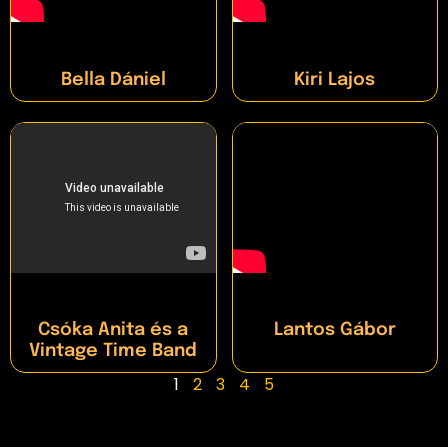
Bella Dániel
Kiri Lajos
Csóka Anita és a
Lantos Gábor
Vintage Time Band
1
2
3
4
5