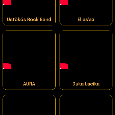
Üstökös Rock Band
Elias’aǝ
AURA
Duka Lacika