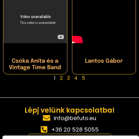
Csóka Anita és a
Lantos Gábor
Vintage Time Band
1
2
3
4
5
Lépj velünk kapcsolatba!
info@befuto.eu
+36 20 528 5055