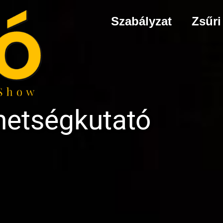
Szabályzat
Zsűri
hetségkutató